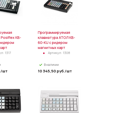
руемая
Программируемая
Posiflex KB-
клавиатура АТОЛ KB-
ридером
60-KU c ридером
карт
магнитных карт
ул:
1317
Артикул:
1308
и
В наличии
.
/шт
10 345,50
руб.
/шт