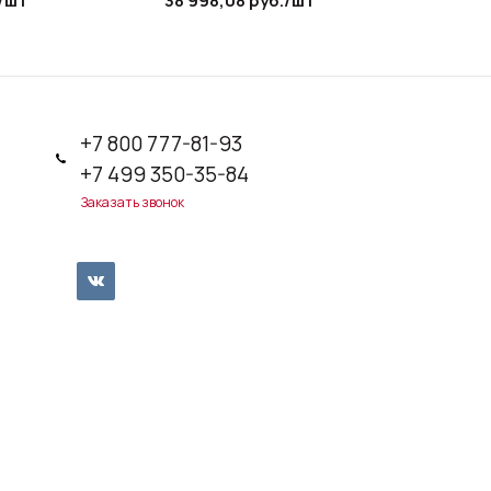
/шт
38 998,08
руб.
/шт
21 825
ру
+7 800 777-81-93
+7 499 350-35-84
Заказать звонок