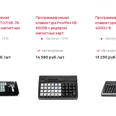
уемая
Программируемая
Программи
АТОЛ KB-76-
клавиатура Posiflex KB-
клавиатура 
м магнитных
6600B c ридером
4000U-B
магнитных карт
:
1310
Артикул:
1315
Артик
Нет в наличии
Нет в на
б.
/шт
14 580
руб.
/шт
13 230
руб