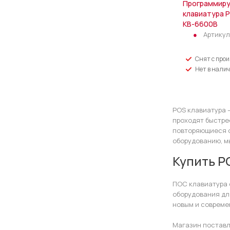
Программир
клавиатура P
КВ-6600B
Артикул
Снят с про
Нет в нали
POS клавиатура 
проходят быстре
повторяющиеся о
оборудованию, мы
Купить P
ПОС клавиатура 
оборудования дл
новым и совреме
Магазин поставл