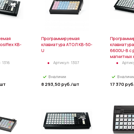
уемая
Программируемая
Программи
osiflex KB-
клавиатура АТОЛ KB-50-
клавиатура 
U
6600U-B c 
магнитных 
:
1316
Артикул:
1307
Артик
В наличии
В наличи
/шт
8 293,50
руб.
/шт
17 370
руб