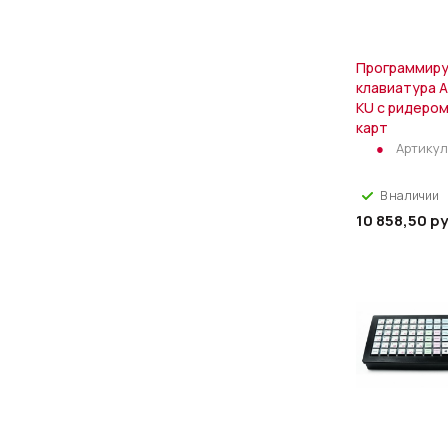
Программир
клавиатура 
KU c ридеро
карт
Артикул
В наличии
10 858,50
ру