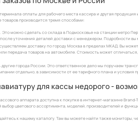
 заказов по Москве и России
терминала оплаты для рабочего места кассира и другая продукция и
е товаров производится тремя способами:
 Это можно сделать со склада в Подмосковье на станции метро Пер
после уточнения деталей доставки с менеджером. Подробности вы 
существляем доставку по городу Москва в пределах МКАД. Вы может
или передача товаров на автомобиле. Стоимость может отличаться,
 другие города России. Это ответственное дело мы поручаем транс
мпании отдельно, в зависимости от ее тарифного плана и условия 
лавиатуру для кассы недорого - возм
ассового аппарата доступна к покупке в интернет-магазине Brand-T
 выбор цветового ассортимента, моделей, производителей и функц
щайтесь к нашему каталогу. Там вы можете найти также мониторы, ч