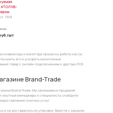
руемая
 АТОЛ KB-
дером
ул:
1309
личии
руб.
/шт
ью клавиатуры и монитора процессы работы кассы
улучшить его и ускорить монотонные
емый товар с онлайн подключением к другому POS
агазине Brand-Trade
азине Brand-Trade. Мы занимаемся продажей
наши опытные менеджеры и специалисты снабдили
редоставлению платных услуг.
ь и не доставалось из упаковки. Вместе с заказом