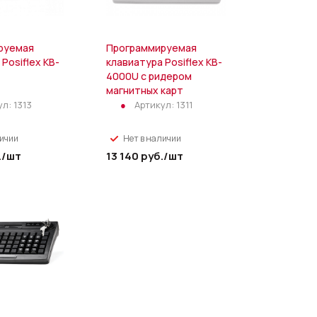
руемая
Программируемая
Posiflex KB-
клавиатура Posiflex KB-
4000U c ридером
магнитных карт
ул:
1313
Артикул:
1311
личии
Нет в наличии
.
/шт
13 140
руб.
/шт