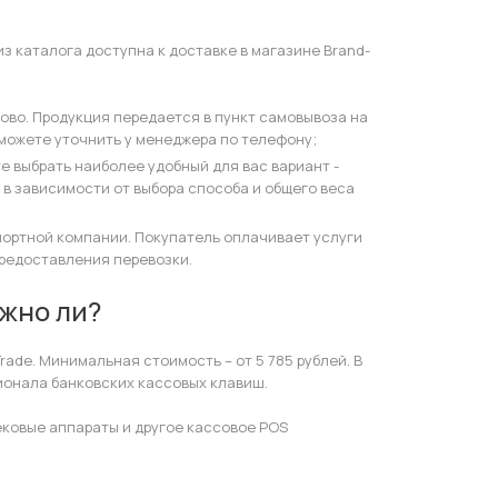
з каталога доступна к доставке в магазине Brand-
ово. Продукция передается в пункт самовывоза на
можете уточнить у менеджера по телефону;
е выбрать наиболее удобный для вас вариант -
 в зависимости от выбора способа и общего веса
портной компании. Покупатель оплачивает услуги
предоставления перевозки.
ожно ли?
rade. Минимальная стоимость – от 5 785 рублей. В
ионала банковских кассовых клавиш.
ековые аппараты и другое кассовое POS