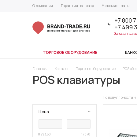
О компании
Гарантия на товар
Условия оплаты
+7 800 7
+7 499 
Заказать зв
ТОРГОВОЕ ОБОРУДОВАНИЕ
БАНК
Главная
-
Каталог
-
Торговое оборудование
-
POS обо
POS клавиатуры
По популярности
Цена
8 293,50
17 370