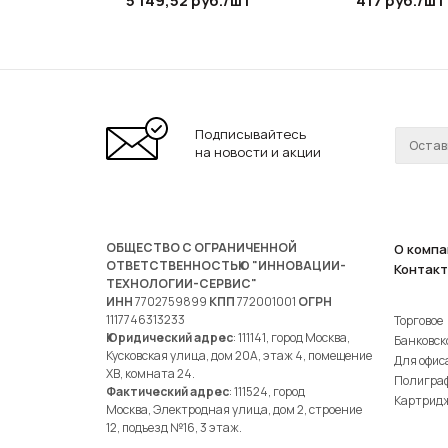
5 149,52
руб.
/шт
417
руб.
/шт
Подписывайтесь
на новости и акции
ОБЩЕСТВО С ОГРАНИЧЕННОЙ
О компа
ОТВЕТСТВЕННОСТЬЮ "ИННОВАЦИИ-
Контак
ТЕХНОЛОГИИ-СЕРВИС"
ИНН
7702759899
КПП
772001001
ОГРН
1117746313233
Торговое
Юридический адрес
: 111141, город Москва,
Банковск
Кусковская улица, дом 20А, этаж 4, помещение
Для офис
ХВ, комната 24.
Полигра
Фактический адрес
: 111524, город
Картрид
Москва, Электродная улица, дом 2, строение
12, подъезд №16, 3 этаж.