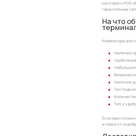
кассового POS о
гарантийным тал
На что о
термина
Клавиатура для 
Наличие п
Удобное р
Небольшой
Внешнее и
Наличие д
Тип подкл
Количеств
Тип и удоб
Если вам сложно
и помогут подоб