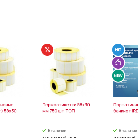
еновые
Термоэтикетки 58х30
Портативн
г) 58х30
мм 750 шт ТОП
банкнот IR
В наличии
В наличии