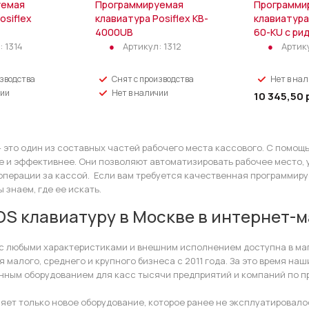
уемая
Программируемая
Программи
osiflex
клавиатура Posiflex KB-
клавиатура
4000UB
60-KU c ри
:
1314
Артикул:
1312
Артик
изводства
Снят с производства
Нет в на
чии
Нет в наличии
10 345,50
– это один из составных частей рабочего места кассового. С помощ
е и эффективнее. Они позволяют автоматизировать рабочее место, 
перации за кассой. Если вам требуется качественная программиру
 знаем, где ее искать.
OS клавиатуру в Москве в интернет-м
с любыми характеристиками и внешним исполнением доступна в маг
я малого, среднего и крупного бизнеса с 2011 года. За это время 
нным оборудованием для касс тысячи предприятий и компаний по п
яет только новое оборудование, которое ранее не эксплуатировалос