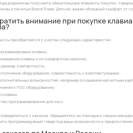
борудования вы получаете обязательные элементы покупки: товарны
оном и печатью Brand-Trade. Для нас важен обоюдный комфорт от с
братить внимание при покупке клави
ла?
кассы приобретается с учетом следующих характеристик:
рограммируемых клавиш;
азмещение клавиш и их комфортное нажатие;
 размер, компактность;
сполнение оборудования, совместимость с комплектующими;
ополнительных возможностей, например оснащение магнитным кар
ючения к ПОС оборудованию;
о клавиш;
ство программирования для касс.
 определиться с заказом, обращайтесь за помощью к нашим менедж
рать программируемый товар под ваши возможности и предпочтения