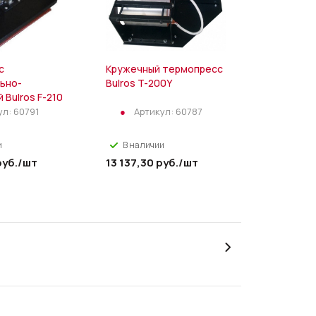
с
Кружечный термопресс
ьно-
Bulros T-200Y
 Bulros F-210
ул:
60791
Артикул:
60787
и
В наличии
уб.
/шт
13 137,30
руб.
/шт