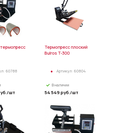
 термопресс
Термопресс плоский
Bulros T-300
ул:
60788
Артикул:
60804
и
В наличии
уб.
/шт
54 549
руб.
/шт