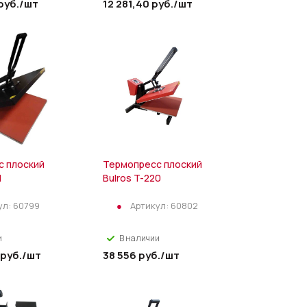
руб.
/шт
12 281,40
руб.
/шт
с плоский
Термопресс плоский
1
Bulros T-220
ул:
60799
Артикул:
60802
и
В наличии
руб.
/шт
38 556
руб.
/шт