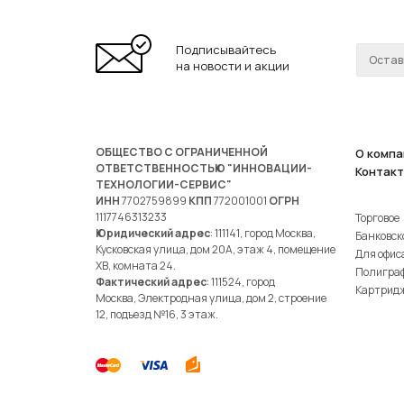
Подписывайтесь
на новости и акции
ОБЩЕСТВО С ОГРАНИЧЕННОЙ
О компа
ОТВЕТСТВЕННОСТЬЮ "ИННОВАЦИИ-
Контак
ТЕХНОЛОГИИ-СЕРВИС"
ИНН
7702759899
КПП
772001001
ОГРН
1117746313233
Торговое
Юридический адрес
: 111141, город Москва,
Банковск
Кусковская улица, дом 20А, этаж 4, помещение
Для офис
ХВ, комната 24.
Полигра
Фактический адрес
: 111524, город
Картрид
Москва, Электродная улица, дом 2, строение
12, подъезд №16, 3 этаж.