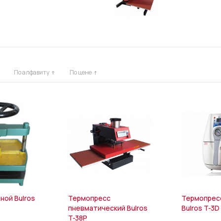
По алфавиту
По цене
ной Bulros
Термопресс
Термопрес
пневматический Bulros
Bulros T-3D
T-38P