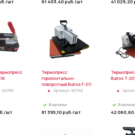
уб.
/шт
61 403,40
руб.
/шт
41 029,20
ермопресс
Термопресс
Термопрес
NEW
горизонтально-
Bulros T-20
поворотный Bulros F-211
:
60785
Артикул:
60792
Артик
В наличии
В наличи
б.
/шт
81 395,10
руб.
/шт
42 060,60