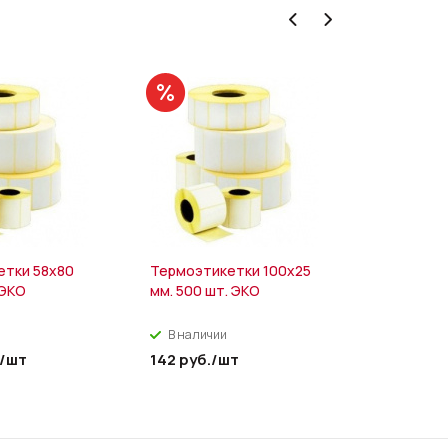
етки 58х80
Термоэтикетки 100х25
Полипроп
 ЭКО
мм. 500 шт. ЭКО
этикетки 
500 шт
В наличии
В налич
/шт
142
руб.
/шт
417
руб.