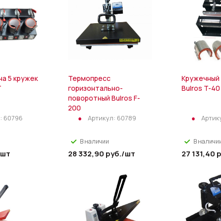
на 5 кружек
Термопресс
Кружечный
T
горизонтально-
Bulros T-40
поворотный Bulros F-
200
:
60796
Артикул:
60789
Артик
В наличии
В наличи
/шт
28 332,90
руб.
/шт
27 131,40
р