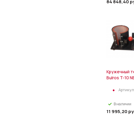
84 848,40
р
Кружечный т
Bulros T-10 
Артикул
В наличии
11 995,20
ру