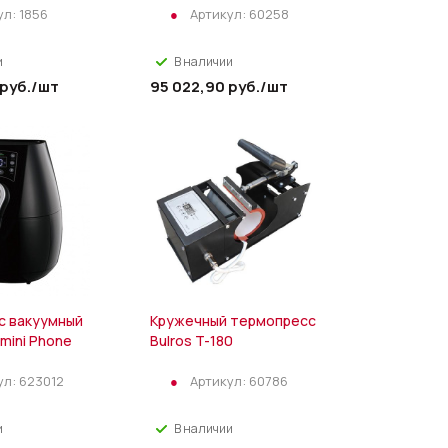
ул:
1856
Артикул:
60258
и
В наличии
руб.
/шт
95 022,90
руб.
/шт
с вакуумный
Кружечный термопресс
 mini Phone
Bulros T-180
ул:
623012
Артикул:
60786
и
В наличии