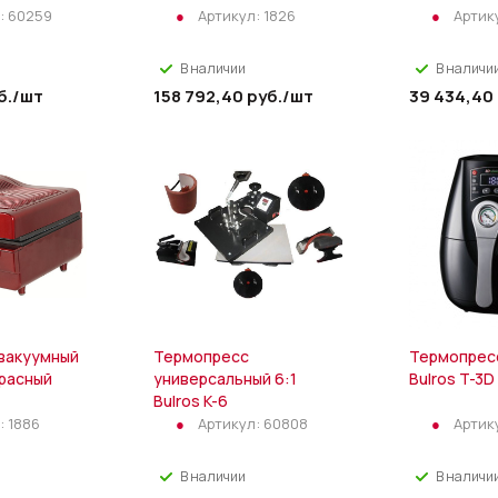
:
60259
Артикул:
1826
Артик
В наличии
В наличи
б.
/шт
158 792,40
руб.
/шт
39 434,40
вакуумный
Термопресс
Термопрес
красный
универсальный 6:1
Bulros T-3D
Bulros K-6
:
1886
Артикул:
60808
Артик
В наличии
В наличи