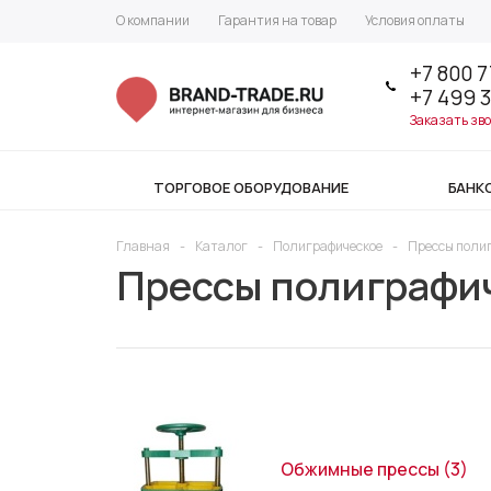
О компании
Гарантия на товар
Условия оплаты
+7 800 7
+7 499 
Заказать зв
ТОРГОВОЕ ОБОРУДОВАНИЕ
БАНК
Главная
-
Каталог
-
Полиграфическое
-
Прессы поли
Прессы полиграфи
Обжимные прессы
(3)