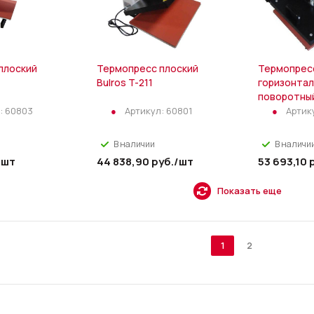
плоский
Термопресс плоский
Термопрес
Bulros T-211
горизонтал
поворотный
:
60803
Артикул:
60801
Артик
В наличии
В наличи
/шт
44 838,90
руб.
/шт
53 693,10
р
Показать еще
1
2