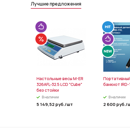
Лучшие предложения
Настольные весы M-ER
Портативный
326AFL-32.5 LCD "Cube"
банкнот IRD-
без стойки
В наличии
В наличии
5 149,52
руб.
/шт
2 600
руб.
/