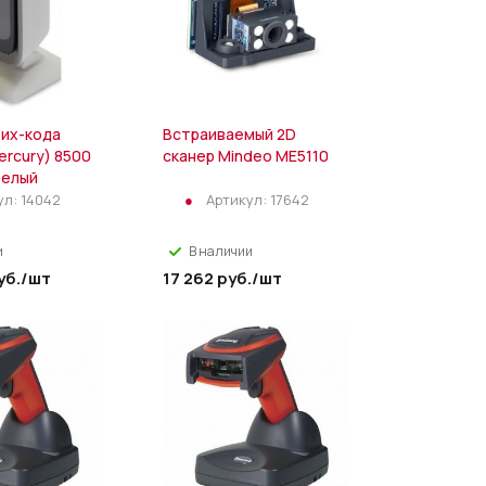
их-кода
Встраиваемый 2D
ercury) 8500
сканер Mindeo ME5110
белый
ул:
14042
Артикул:
17642
и
В наличии
уб.
/шт
17 262
руб.
/шт