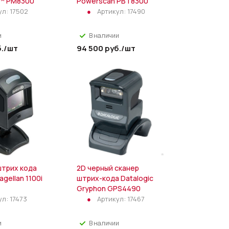
™ PM8300
Powerscan PBT8300
ул:
17502
Артикул:
17490
и
В наличии
.
/шт
94 500
руб.
/шт
штрих кода
2D черный сканер
agellan 1100i
штрих-кода Datalogic
Gryphon GPS4490
ул:
17473
Артикул:
17467
и
В наличии