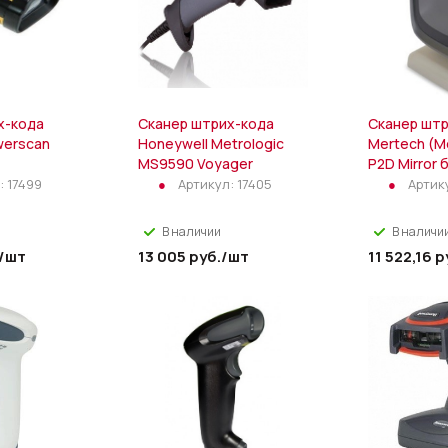
х-кода
Сканер штрих-кода
Сканер штр
werscan
Honeywell Metrologic
Mertech (M
MS9590 Voyager
P2D Mirror 
:
17499
Артикул:
17405
Артик
В наличии
В наличи
/шт
13 005
руб.
/шт
11 522,16
р