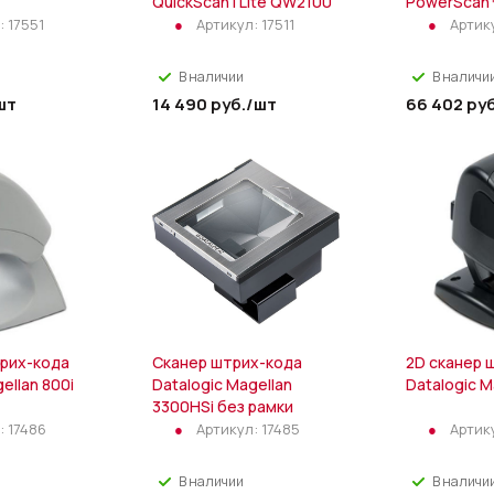
QuickScan I Lite QW2100
PowerScan
:
17551
Артикул:
17511
Артик
В наличии
В наличи
шт
14 490
руб.
/шт
66 402
руб
трих-кода
Сканер штрих-кода
2D сканер 
ellan 800i
Datalogic Magellan
Datalogic M
3300HSi без рамки
:
17486
Артикул:
17485
Артик
В наличии
В наличи