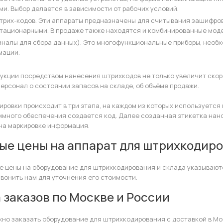
и. Выбор делается в зависимости от рабочих условий.
трих-кодов. Эти аппараты предназначены для считывания зашифров
стационарными. В продаже также находятся и комбинированные мод
иналы для сбора данных). Это многофункциональные приборы, необ
мации.
укции посредством нанесения штрихкодов не только увеличит скоро
ерсонал о состоянии запасов на складе, об объёме продажи.
ровки происходит в три этапа, на каждом из которых используется 
много обеспечения создается код. Далее созданная этикетка нано
на маркировке информация.
ые цены на аппарат для штрихкодиро
 цены на оборудование для штрихкодирования и склада указываются
вонить нам для уточнения его стоимости.
 заказов по Москве и России
жно заказать оборудование для штрихкодирования с доставкой в Мос