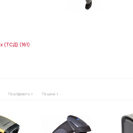
ых (ТСД)
(161)
По алфавиту
По цене