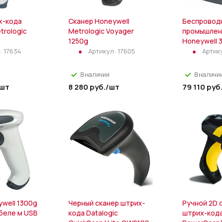
х-кода
Сканер Honeywell
Беспровод
trologic
Metrologic Voyager
промышлен
1250g
Honeywell 3
:
17634
Артикул:
17605
Артик
В наличии
В наличи
/шт
8 280
руб.
/шт
79 110
руб
well 1300g
Черный сканер штрих-
Ручной 2D 
абеле м USB
кода Datalogic
штрих-кода