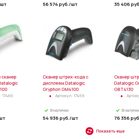
/шт
56 574
руб.
/шт
35 406
руб
 сканер
Сканер штрих-кода с
Сканер штр
atalogic
дисплеем Datalogic
Datalogic 
100
Gryphon GM4100
GBT4130
:
17460
Артикул:
17459
Артик
В наличии
В наличи
шт
54 936
руб.
/шт
76 356
руб
Показать еще