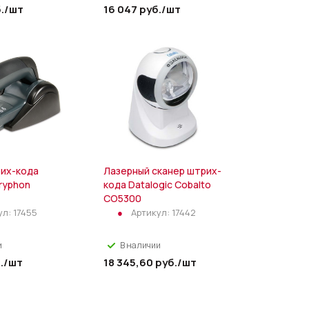
.
/шт
16 047
руб.
/шт
их-кода
Лазерный сканер штрих-
Gryphon
кода Datalogic Cobalto
CO5300
ул:
17455
Артикул:
17442
и
В наличии
.
/шт
18 345,60
руб.
/шт