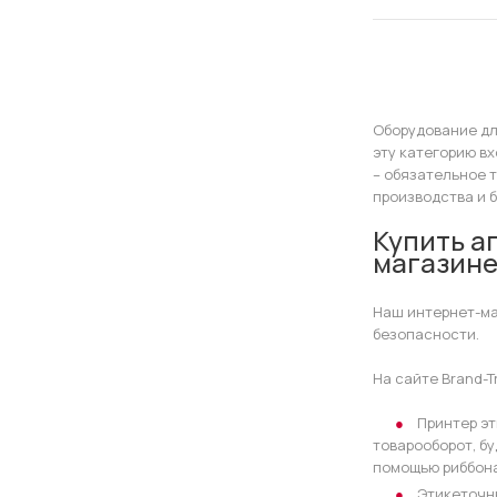
Оборудование дл
эту категорию в
– обязательное 
производства и 
Купить а
магазине
Наш интернет-ма
безопасности.
На сайте Brand-
Принтер э
товарооборот, б
помощью риббона
Этикеточн