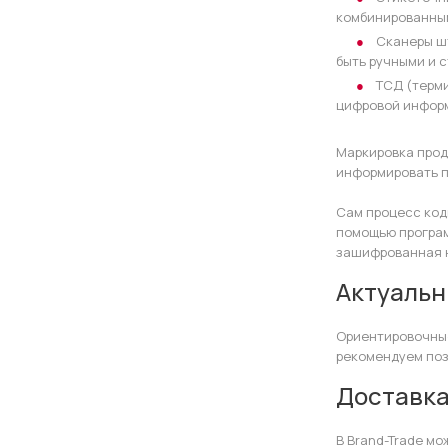
комбинированным
Сканеры ш
быть ручными и 
ТСД (терм
цифровой инфор
Маркировка прод
информировать п
Сам процесс коди
помощью програм
зашифрованная 
Актуальн
Ориентировочные
рекомендуем поз
Доставка
В Brand-Trade мо