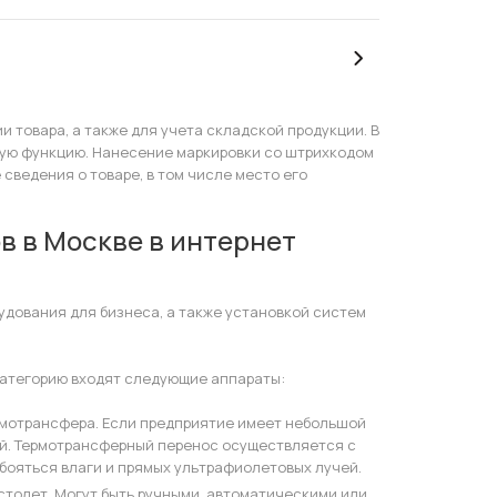
товара, а также для учета складской продукции. В
ткую функцию. Нанесение маркировки со штрихкодом
сведения о товаре, в том числе место его
в в Москве в интернет
удования для бизнеса, а также установкой систем
 категорию входят следующие аппараты:
рмотрансфера. Если предприятие имеет небольшой
ой. Термотрансферный перенос осуществляется с
 бояться влаги и прямых ультрафиолетовых лучей.
толет. Могут быть ручными, автоматическими или