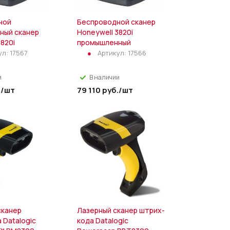
ной
Беспроводной сканер
ный сканер
Honeywell 3820i
820i
промышленный
ул:
17567
Артикул:
17566
и
В наличии
.
/шт
79 110
руб.
/шт
сканер
Лазерный сканер штрих-
 Datalogic
кода Datalogic