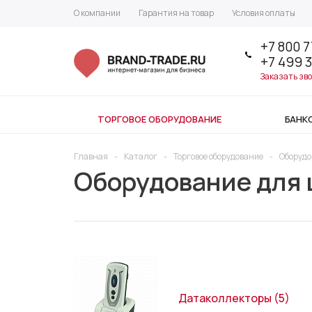
О компании
Гарантия на товар
Условия оплаты
+7 800 7
+7 499 
Заказать зв
ТОРГОВОЕ ОБОРУДОВАНИЕ
БАНК
Главная
-
Каталог
-
Торговое оборудование
-
Оборудо
Оборудование для
Датаколлекторы
(5)