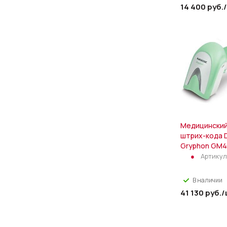
14 400
руб.
Медицинский
штрих-кода D
Gryphon GM4
Артикул
В наличии
41 130
руб.
/