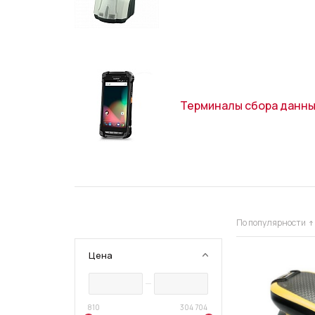
Терминалы сбора данн
По популярности
Цена
810
304 704