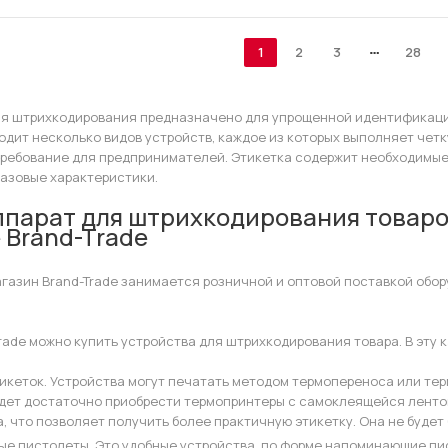
1
2
3
28
я штрихкодирования предназначено для упрощенной идентификации 
ходит несколько видов устройств, каждое из которых выполняет че
требование для предпринимателей. Этикетка содержит необходимые 
базовые характеристики.
ппарат для штрихкодирования товаро
 Brand-Trade
газин Brand-Trade занимается розничной и оптовой поставкой обор
Trade можно купить устройства для штрихкодирования товара. В эту
тикеток. Устройства могут печатать методом термопереноса или те
удет достаточно приобрести термопринтеры с самоклеящейся лент
, что позволяет получить более практичную этикетку. Она не будет
ые пистолеты. Это удобные устройства, по форме напоминающие пис