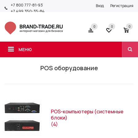
+7 800 777-81-93
Вход
Регистрация
+7 499 350-35-84
0
0
0
МЕНЮ
POS оборудование
POS-компьютеры (системные
блоки)
(4)