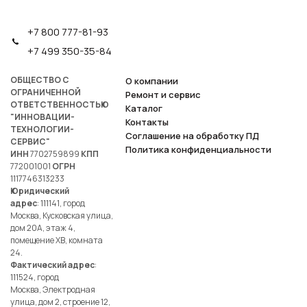
+7 800 777-81-93
+7 499 350-35-84
ОБЩЕСТВО С
О компании
ОГРАНИЧЕННОЙ
Ремонт и сервис
ОТВЕТСТВЕННОСТЬЮ
Каталог
"ИННОВАЦИИ-
Контакты
ТЕХНОЛОГИИ-
Соглашение на обработку ПД
СЕРВИС"
Политика конфиденциальности
ИНН
7702759899
КПП
772001001
ОГРН
1117746313233
Юридический
адрес
: 111141, город
Москва, Кусковская улица,
дом 20А, этаж 4,
помещение ХВ, комната
24.
Фактический адрес
:
111524, город
Москва, Электродная
улица, дом 2, строение 12,