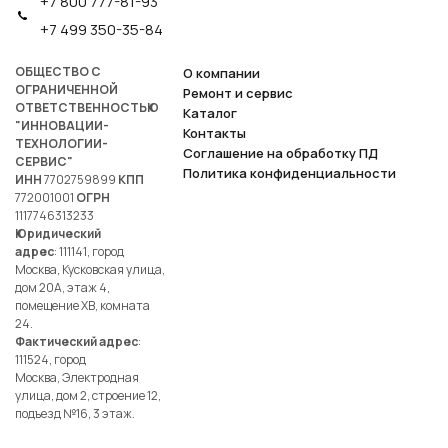
+7 800 777-81-93
+7 499 350-35-84
ОБЩЕСТВО С
О компании
ОГРАНИЧЕННОЙ
Ремонт и сервис
ОТВЕТСТВЕННОСТЬЮ
Каталог
"ИННОВАЦИИ-
Контакты
ТЕХНОЛОГИИ-
Соглашение на обработку ПД
СЕРВИС"
Политика конфиденциальности
ИНН
7702759899
КПП
772001001
ОГРН
1117746313233
Юридический
адрес
: 111141, город
Москва, Кусковская улица,
дом 20А, этаж 4,
помещение ХВ, комната
24.
Фактический адрес
:
111524, город
Москва, Электродная
улица, дом 2, строение 12,
подъезд №16, 3 этаж.