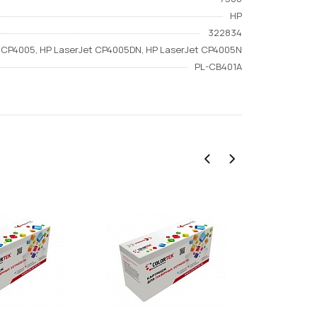
HP
322834
t CP4005, HP LaserJet CP4005DN, HP LaserJet CP4005N
PL-CB401A