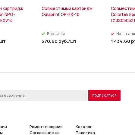
й картридж
Совместимый картридж
Совместим
on NPG-
Galaprint GP-FX-10
Colortek E
-EXV14
C13S05052
В наличии
Нет в нал
/шт
570,60
руб.
/шт
1 434,60
р
нии
Ремонт и сервис
Каталог
ты
Соглашение на
Политика