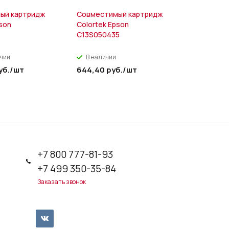
ый картридж
Совместимый картридж
Совмести
pson
Colortek Epson
Colouring
1
C13S050435
CE285A/7
ичии
В наличии
В налич
уб.
/шт
644,40
руб.
/шт
779,40
р
+7 800 777-81-93
+7 499 350-35-84
Заказать звонок