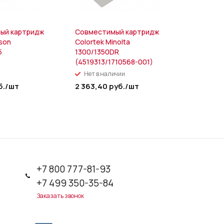
ый картридж
Совместимый картридж
Упаковщи
pson
Colortek Minolta
350 (без
5
1300/1350DR
(4519313/1710568-001)
Нет в наличии
В налич
б.
/шт
2 363,40
руб.
/шт
15 490
ру
+7 800 777-81-93
+7 499 350-35-84
Заказать звонок