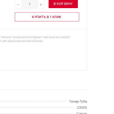
В КОРЗИНУ
КУПИТЬ В 1 КЛИК
тельна только для интернет-магазина и может
т цен в розничных магазинах
Тонер-Туба
23000
Canon