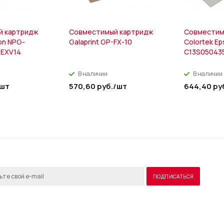
й картридж
Совместимый картридж
Совместим
on NPG-
Galaprint GP-FX-10
Colortek E
-EXV14
C13S05043
В наличии
В наличии
/шт
570,60
руб.
/шт
644,40
ру