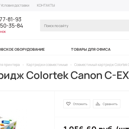
Условия доставки
КОНТАКТЫ
77-81-93
350-35-84
онок
ОВСКОЕ ОБОРУДОВАНИЕ
ТОВАРЫ ДЛЯ ОФИСА
ля принтера
-
Картриджи совместимые
-
Совместимый картридж Colortek
идж Colortek Canon C-E
Отложить
Сравнить