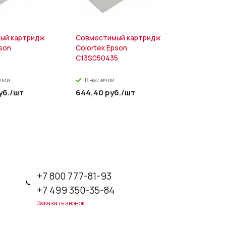
ый картридж
Совместимый картридж
Совмести
pson
Colortek Epson
Colouring
1
C13S050435
CE285A/7
ичии
В наличии
В налич
уб.
/шт
644,40
руб.
/шт
779,40
р
+7 800 777-81-93
+7 499 350-35-84
Заказать звонок