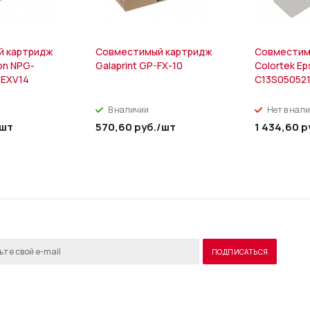
й картридж
Совместимый картридж
Совместим
on NPG-
Galaprint GP-FX-10
Colortek E
-EXV14
C13S05052
В наличии
Нет в нал
/шт
570,60
руб.
/шт
1 434,60
р