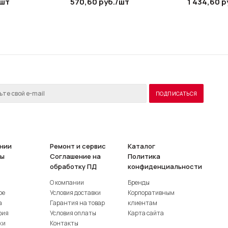
/шт
570,60
руб.
/шт
1 434,60
р
нии
Ремонт и сервис
Каталог
ты
Соглашение на
Политика
обработку ПД
конфиденциальности
О компании
Бренды
ое
Условия доставки
Корпоративным
а
Гарантия на товар
клиентам
фия
Условия оплаты
Карта сайта
жи
Контакты