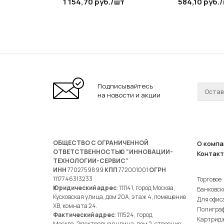
1 154,70
руб.
/шт
584,10
руб.
Подписывайтесь
на новости и акции
ОБЩЕСТВО С ОГРАНИЧЕННОЙ
О компа
ОТВЕТСТВЕННОСТЬЮ "ИННОВАЦИИ-
Контак
ТЕХНОЛОГИИ-СЕРВИС"
ИНН
7702759899
КПП
772001001
ОГРН
1117746313233
Торговое
Юридический адрес
: 111141, город Москва,
Банковск
Кусковская улица, дом 20А, этаж 4, помещение
Для офис
ХВ, комната 24.
Полигра
Фактический адрес
: 111524, город
Картрид
Москва, Электродная улица, дом 2, строение