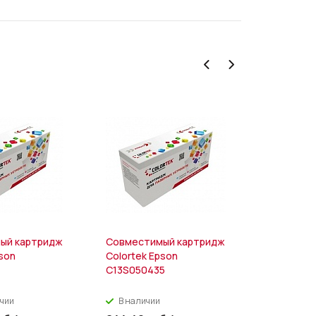
ый картридж
Совместимый картридж
Совмести
pson
Colortek Epson
Colortek
1
C13S050435
5530
ичии
В наличии
В налич