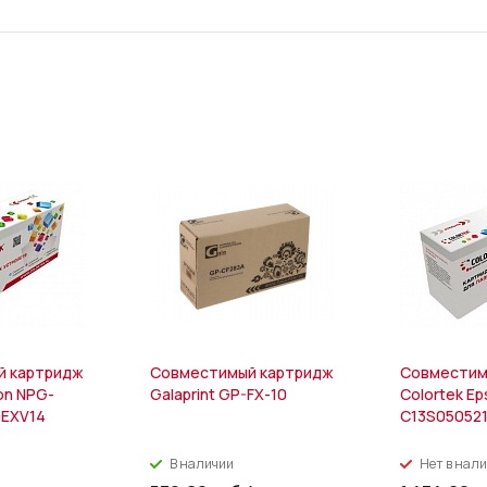
й картридж
Совместимый картридж
Совместим
on NPG-
Galaprint GP-FX-10
Colortek E
-EXV14
C13S05052
В наличии
Нет в нал