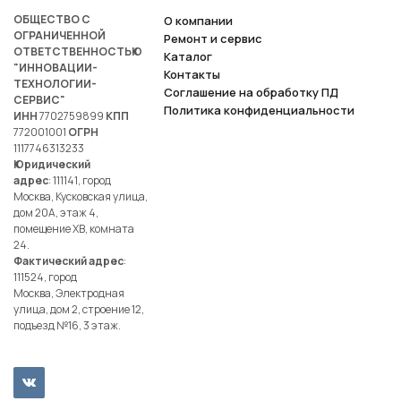
ОБЩЕСТВО С
О компании
ОГРАНИЧЕННОЙ
Ремонт и сервис
ОТВЕТСТВЕННОСТЬЮ
Каталог
"ИННОВАЦИИ-
Контакты
ТЕХНОЛОГИИ-
Соглашение на обработку ПД
СЕРВИС"
Политика конфиденциальности
ИНН
7702759899
КПП
772001001
ОГРН
1117746313233
Юридический
адрес
: 111141, город
Москва, Кусковская улица,
дом 20А, этаж 4,
помещение ХВ, комната
24.
Фактический адрес
:
111524, город
Москва, Электродная
улица, дом 2, строение 12,
подъезд №16, 3 этаж.