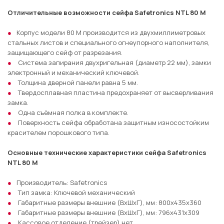
Отличительные возможности сейфа Safetronics NTL 80 M
Корпус модели 80 M производится из двухмиллиметровых
стальных листов и специального огнеупорного наполнителя,
защищающего сейф от разрезания.
Система запирания двухригельная (диаметр 22 мм), замки
электронный и механический ключевой.
Толщина дверной панели равна 5 мм.
Твердосплавная пластина предохраняет от высверливания
замка.
Одна съёмная полка в комплекте.
Поверхность сейфа обработана защитным износостойким
красителем порошкового типа.
Основные технические характеристики сейфа Safetronics
NTL 80 M
Производитель: Safetronics
Тип замка: Ключевой механический
Габаритные размеры внешние (ВхШхГ), мм: 800х435х360
Габаритные размеры внешние (ВхШхГ), мм: 796х431х309
Кассовое отделение (трейзер) нет