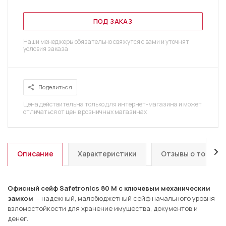
ПОД ЗАКАЗ
Наши менеджеры обязательно свяжутся с вами и уточнят
условия заказа
Поделиться
Цена действительна только для интернет-магазина и может
отличаться от цен в розничных магазинах
Описание
Характеристики
Отзывы о товаре
Офисный сейф Safetronics 80 M c ключевым механическим
замком
– надежный, малобюджетный сейф начального уровня
взломостойкости для хранение имущества, документов и
денег.