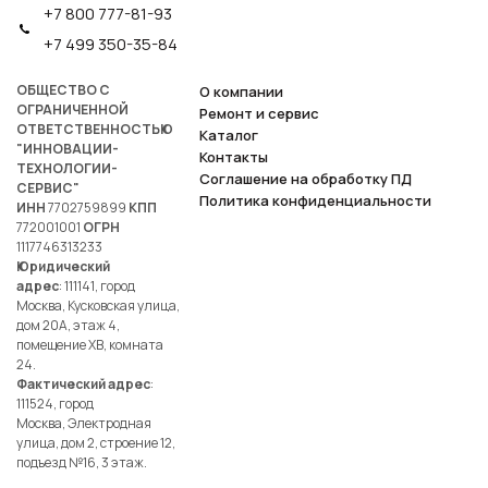
+7 800 777-81-93
+7 499 350-35-84
ОБЩЕСТВО С
О компании
ОГРАНИЧЕННОЙ
Ремонт и сервис
ОТВЕТСТВЕННОСТЬЮ
Каталог
"ИННОВАЦИИ-
Контакты
ТЕХНОЛОГИИ-
Соглашение на обработку ПД
СЕРВИС"
Политика конфиденциальности
ИНН
7702759899
КПП
772001001
ОГРН
1117746313233
Юридический
адрес
: 111141, город
Москва, Кусковская улица,
дом 20А, этаж 4,
помещение ХВ, комната
24.
Фактический адрес
:
111524, город
Москва, Электродная
улица, дом 2, строение 12,
подъезд №16, 3 этаж.