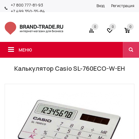
+7 800 777-81-93
Вход
Регистрация
+7 499 350-35-84
0
0
0
МЕНЮ
Калькулятор Casio SL-760ECO-W-EH