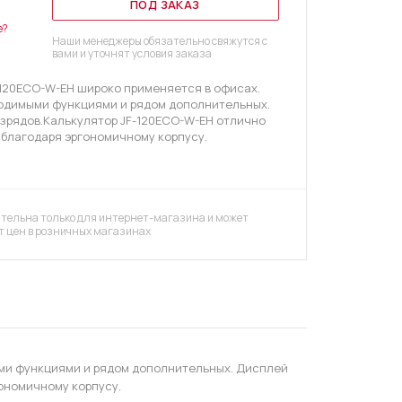
ПОД ЗАКАЗ
е?
Наши менеджеры обязательно свяжутся с
вами и уточнят условия заказа
-120ECO-W-EH широко применяется в офисах.
одимыми функциями и рядом дополнительных.
азрядов.Калькулятор JF-120ECO-W-EH отлично
 благодаря эргономичному корпусу.
тельна только для интернет-магазина и может
т цен в розничных магазинах
ыми функциями и рядом дополнительных. Дисплей
ономичному корпусу.