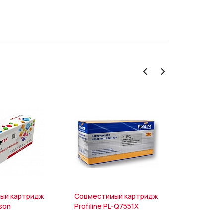
ый картридж
Совместимый картридж
Совмести
pson
Profiline PL-Q7551X
Colouring
1
CE285A/7