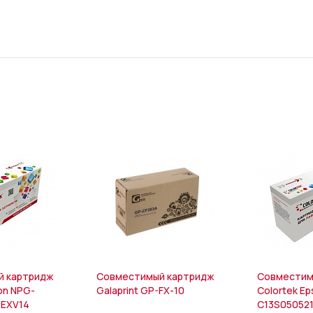
й картридж
Совместимый картридж
Совместим
on NPG-
Galaprint GP-FX-10
Colortek E
-EXV14
C13S05052