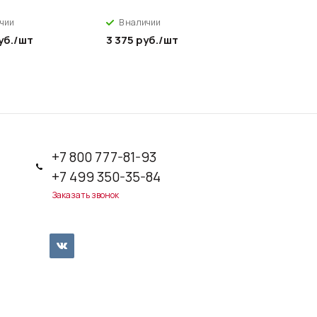
ичии
В наличии
В налич
уб.
/шт
3 375
руб.
/шт
779,40
р
+7 800 777-81-93
+7 499 350-35-84
Заказать звонок