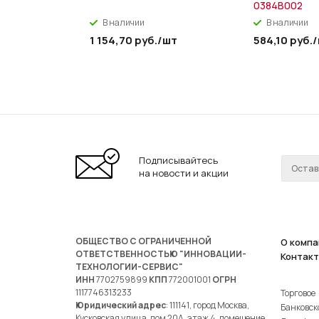
0384B002
В наличии
В наличии
1 154,70
руб.
/шт
584,10
руб.
Подписывайтесь
на новости и акции
ОБЩЕСТВО С ОГРАНИЧЕННОЙ
О компа
ОТВЕТСТВЕННОСТЬЮ "ИННОВАЦИИ-
Контак
ТЕХНОЛОГИИ-СЕРВИС"
ИНН
7702759899
КПП
772001001
ОГРН
1117746313233
Торговое
Юридический адрес
: 111141, город Москва,
Банковск
Кусковская улица, дом 20А, этаж 4, помещение