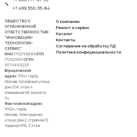
+7 499 350-35-84
ОБЩЕСТВО С
О компании
ОГРАНИЧЕННОЙ
Ремонт и сервис
ОТВЕТСТВЕННОСТЬЮ
Каталог
"ИННОВАЦИИ-
Контакты
ТЕХНОЛОГИИ-
Соглашение на обработку ПД
СЕРВИС"
Политика конфиденциальности
ИНН
7702759899
КПП
772001001
ОГРН
1117746313233
Юридический
адрес
: 111141, город
Москва, Кусковская улица,
дом 20А, этаж 4,
помещение ХВ, комната
24.
Фактический адрес
:
111524, город
Москва, Электродная
улица, дом 2, строение 12,
подъезд №16, 3 этаж.