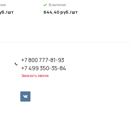
ичии
В наличии
В налич
уб.
/шт
644,40
руб.
/шт
779,40
р
+7 800 777-81-93
+7 499 350-35-84
Заказать звонок