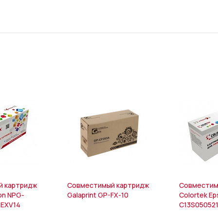
й картридж
Совместимый картридж
Совместим
on NPG-
Galaprint GP-FX-10
Colortek E
-EXV14
C13S05052