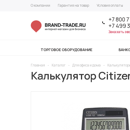
О компании
Гарантия на товар
Условия оплаты
+7 800 7
+7 499 
Заказать зв
ТОРГОВОЕ ОБОРУДОВАНИЕ
БАНК
Главная
-
Каталог
-
Для офиса и дома
-
Калькулятор
Калькулятор Citize