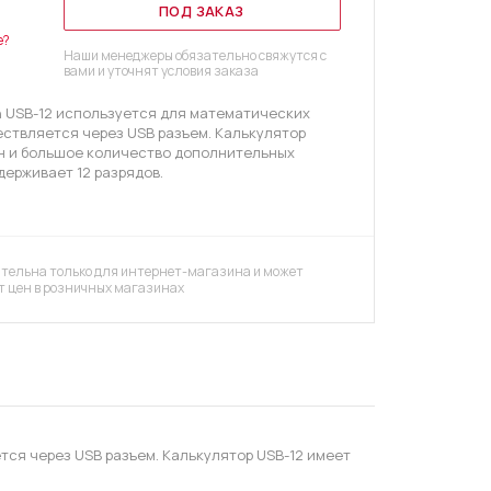
ПОД ЗАКАЗ
е?
Наши менеджеры обязательно свяжутся с
вами и уточнят условия заказа
n USB-12 используется для математических
ествляется через USB разъем. Калькулятор
н и большое количество дополнительных
ерживает 12 разрядов.
тельна только для интернет-магазина и может
т цен в розничных магазинах
тся через USB разъем. Калькулятор USB-12 имеет