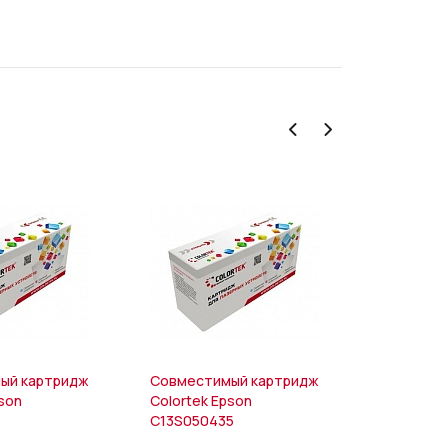
ый картридж
Совместимый картридж
Совмести
pson
Colortek Epson
Colouring
1
C13S050435
CE285A/7