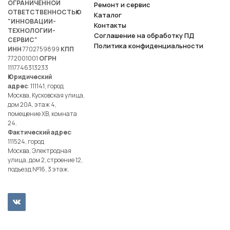
ОГРАНИЧЕННОЙ
Ремонт и сервис
ОТВЕТСТВЕННОСТЬЮ
Каталог
"ИННОВАЦИИ-
Контакты
ТЕХНОЛОГИИ-
Соглашение на обработку ПД
СЕРВИС"
Политика конфиденциальности
ИНН
7702759899
КПП
772001001
ОГРН
1117746313233
Юридический
адрес
: 111141, город
Москва, Кусковская улица,
дом 20А, этаж 4,
помещение ХВ, комната
24.
Фактический адрес
:
111524, город
Москва, Электродная
улица, дом 2, строение 12,
подъезд №16, 3 этаж.