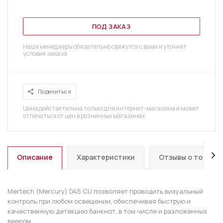
ПОД ЗАКАЗ
Наши менеджеры обязательно свяжутся с вами и уточнят
условия заказа
Поделиться
Цена действительна только для интернет-магазина и может
отличаться от цен в розничных магазинах
Описание
Характеристики
Отзывы о товаре
Mertech (Mercury) D45 CU позволяет проводить визуальный
контроль при любом освещении, обеспечивая быструю и
качественную детекцию банкнот, в том числе и разложенных
веером.