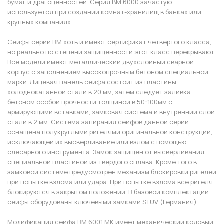
бумаг и драгоценностей. Серия ВМ 6000 зачастую
используется при создании комнат-хранилищ в банках или
крупных компаниях.
Сейфы серии ВМ хоть и имеют сертификат четвертого класса,
но реально по степени защищенности этот класс перекрывают.
Все модели имеют металлический двухслойный сварной
корпус с заполнением высокопрочным бетоном специальной
марки. Лицевая панель сейфа состоит из пластины
холоднокатанной стали в 20 мм, затем следует заливка
бетоном особой прочности толщиной в 50-100мм с
армирующими вставками, замковая система и внутренний слой
стали в 2 мм. Система запирания сейфов данной серии
оснащена полукруглыми ригелями оригинальной конструкции,
исключающей их высверливание или взлом с помощью
слесарного инструмента. Замок защищен от высверливания
специальной пластиной из твердого сплава. Кроме того в
замковой системе предусмотрен механизм блокировки ригелей
при попытке взлома или удара. При попытке взлома все ригеля
блокируются в закрытом положении. В базовой комплектации
сейфы оборудованы ключевыми замками STUV (Германия).
Модификация сейфа ВМ 6001 МК имеет механический кодовый